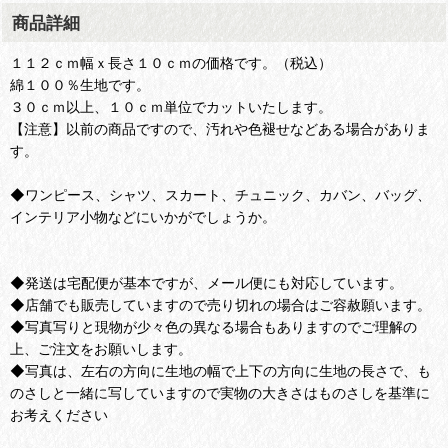
商品詳細
１１２ｃｍ幅ｘ長さ１０ｃｍの価格です。（税込）
綿１００％生地です。
３０ｃｍ以上、１０ｃｍ単位でカットいたします。
【注意】以前の商品ですので、汚れや色褪せなどある場合がありま
す。
◆ワンピース、シャツ、スカート、チュニック、カバン、バッグ、
インテリア小物などにいかがでしょうか。
◆発送は宅配便が基本ですが、メール便にも対応しています。
◆店舗でも販売していますので売り切れの場合はご容赦願います。
◆写真写りと現物が少々色の異なる場合もありますのでご理解の
上、ご注文をお願いします。
◆写真は、左右の方向に生地の幅で上下の方向に生地の長さで、も
のさしと一緒に写していますので実物の大きさはものさしを基準に
お考えください