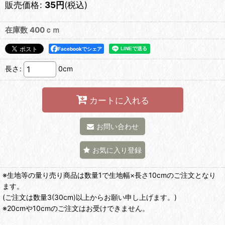
販売価格
:
35
円
(税込)
在庫数 400ｃｍ
Facebookでシェア
長さ
:
0cm
カートに入れる
お問い合わせ
お気に入り登録
※生地等の量り売り商品は数量1で生地幅×長さ10cmのご注文となり
ます。
(ご注文は数量3(30cm)以上からお願い申し上げます。)
※20cmや10cmのご注文はお受けできません。