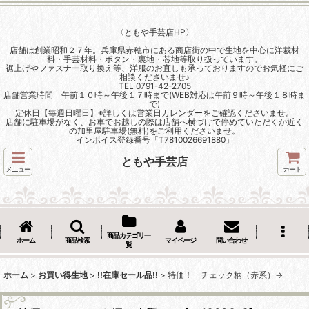
〈ともや手芸店HP〉
店舗は創業昭和２７年。兵庫県赤穂市にある商店街の中で生地を中心に洋裁材
料・手芸材料・ボタン・裏地・芯地等取り扱っています。
裾上げやファスナー取り換え等、洋服のお直しも承っておりますのでお気軽にご
相談くださいませ♪
TEL 0791-42-2705
店舗営業時間 午前１０時～午後１７時まで(WEB対応は午前９時～午後１８時ま
で)
定休日【毎週日曜日】※詳しくは営業日カレンダーをご確認くださいませ。
店舗に駐車場がなく、お車でお越しの際は店舗へ横づけで停めていただくか近く
の加里屋駐車場(無料)をご利用くださいませ。
インボイス登録番号「T7810026691880」
ともや手芸店
メニュー
カート
商品カテゴリ一
ホーム
商品検索
マイページ
問い合わせ
覧
ホーム
>
お買い得生地
>
!!在庫セール品!!
>
特価！ チェック柄（赤系）→