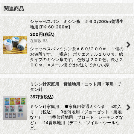
関連商品
シャッぺスパン ミシン糸 ＃６０/200m普通生
地用
[
FK-60-200m
]
300
円
(税込)
在庫数 63
シャッぺスパンミシン糸＃６０/２００ｍ １個の
お値段です。（税込） ポリエステル１００％。綿
タイプのミシン糸です。 色数は２００色。長さ２
００ｍ。 ※メール便ではお送りできない厚…
ミシン針家庭用 普通地用・ニット用・革用・チ
タン針
357
円
(税込)
ミシン針家庭用。 ●家庭用普通ミシン針 5本入
り （税込） 9番薄地用（ジョーゼット・裏地
など） 11番普通地用（ブロード・シーチングな
ど） 14番厚地用（デニム・ツイル・ウールな
ど…