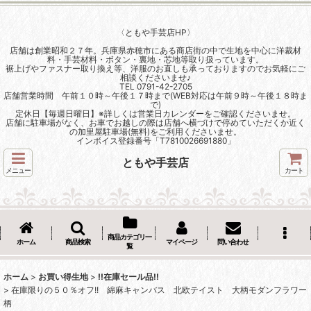
〈ともや手芸店HP〉
店舗は創業昭和２７年。兵庫県赤穂市にある商店街の中で生地を中心に洋裁材
料・手芸材料・ボタン・裏地・芯地等取り扱っています。
裾上げやファスナー取り換え等、洋服のお直しも承っておりますのでお気軽にご
相談くださいませ♪
TEL 0791-42-2705
店舗営業時間 午前１０時～午後１７時まで(WEB対応は午前９時～午後１８時ま
で)
定休日【毎週日曜日】※詳しくは営業日カレンダーをご確認くださいませ。
店舗に駐車場がなく、お車でお越しの際は店舗へ横づけで停めていただくか近く
の加里屋駐車場(無料)をご利用くださいませ。
インボイス登録番号「T7810026691880」
ともや手芸店
メニュー
カート
商品カテゴリ一
ホーム
商品検索
マイページ
問い合わせ
覧
ホーム
>
お買い得生地
>
!!在庫セール品!!
>
在庫限りの５０％オフ!! 綿麻キャンバス 北欧テイスト 大柄モダンフラワー
柄