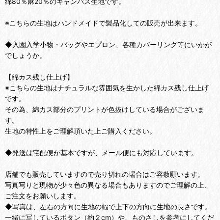
綿80％麻20％のキャンバス生地です。
※こちらの生地はハンドメイドで製品化しての販売が出来ます。
◆入園入学小物・バッグやエプロン、各種カバーリング等にいかが
でしょうか。
【綿カス残し仕上げ】
※こちらの生地はナチュラルな雰囲気を生かした綿カス残し仕上げ
です。
その為、綿カス部分のプリントが色抜けしている場合がございま
す。
生地の特性上をご理解頂いた上ご購入ください。
◆発送は宅配便が基本ですが、メール便にも対応しています。
店舗でも販売していますので売り切れの場合はご容赦願います。
写真写りと現物が少々色の異なる場合もありますのでご理解の上、
ご注文をお願いします。
◆写真は、左右の方向に生地の幅で上下の方向に生地の長さです。
一緒に写しているボタン（約２cm）や、ものさしを参考にしてくだ