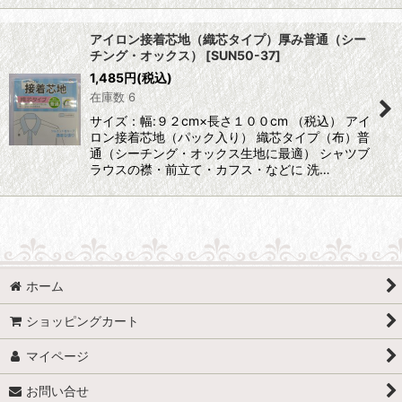
アイロン接着芯地（織芯タイプ）厚み普通（シー
チング・オックス）
[
SUN50-37
]
1,485
円
(税込)
在庫数 6
サイズ：幅:９２cm×長さ１００cm （税込） アイ
ロン接着芯地（パック入り） 織芯タイプ（布）普
通（シーチング・オックス生地に最適） シャツブ
ラウスの襟・前立て・カフス・などに 洗…
ホーム
ショッピングカート
マイページ
お問い合せ