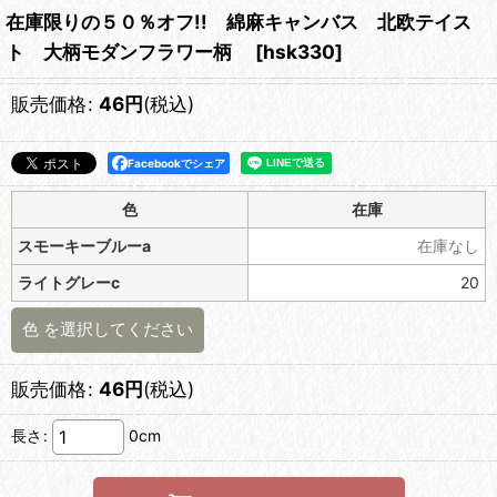
在庫限りの５０％オフ!! 綿麻キャンバス 北欧テイス
ト 大柄モダンフラワー柄
[
hsk330
]
販売価格
:
46
円
(税込)
Facebookでシェア
色
在庫
スモーキーブルーa
在庫なし
ライトグレーc
20
色
を選択してください
販売価格
:
46
円
(税込)
長さ
:
0cm