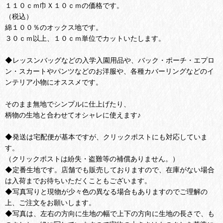
１１０ｃｍ巾Ｘ１０ｃｍの価格です。
（税込）
綿１００％のオックス地です。
３０ｃｍ以上、１０ｃｍ単位でカットいたします。
◆レッスンバッグなどの入学入園用品や、バック・ポーチ・エプロ
ン・スカートやパンツなどのお洋服や、各種カバーリングなどのイ
ンテリア小物にオススメです。
そのまま無地でシンプルに仕上げたり、
柄物の生地と合わせてオシャレに使えます♪
◆発送は宅配便が基本ですが、クリックポストにも対応していま
す。
（クリックポストは紛失・盗難等の補償ありません。）
◆定番生地です。店舗でも販売しておりますので、在庫がない場合
は入荷までお待ちいただくこともございます。
◆写真写りと現物が少々色の異なる場合もありますのでご理解の
上、ご注文をお願いします。
◆写真は、左右の方向に生地の幅で上下の方向に生地の長さで、も