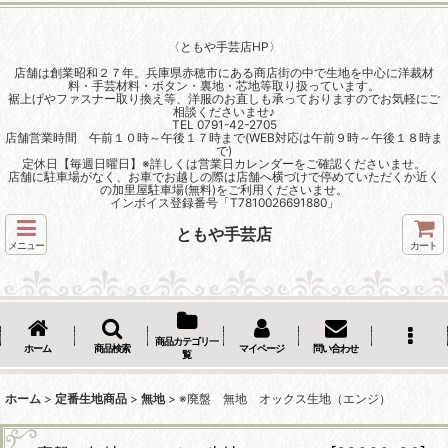
〈ともや手芸店HP〉
店舗は創業昭和２７年。兵庫県赤穂市にある商店街の中で生地を中心に洋裁材
料・手芸材料・ボタン・裏地・芯地等取り扱っています。
裾上げやファスナー取り換え等、洋服のお直しも承っておりますのでお気軽にご
相談くださいませ♪
TEL 0791-42-2705
店舗営業時間 午前１０時～午後１７時まで(WEB対応は午前９時～午後１８時ま
で)
定休日【毎週日曜日】※詳しくは営業日カレンダーをご確認くださいませ。
店舗に駐車場がなく、お車でお越しの際は店舗へ横づけで停めていただくか近く
の加里屋駐車場(無料)をご利用くださいませ。
インボイス登録番号「T7810026691880」
ともや手芸店
メニュー
カート
商品カテゴリ一
ホーム
商品検索
マイページ
問い合わせ
覧
ホーム
>
定番生地商品
>
無地
>
※廃盤 無地 オックス生地（エンジ）