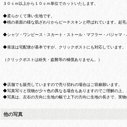
３０ｃｍ以上から１０ｃｍ単位でカットいたします。
◆柔らかくて薄い生地です。
◆桃の表面の様な肌ざわりからピーチスキンと呼ばれています。起毛
◆シャツ・ワンピース・スカート・ストール・マフラー・パジャマ・
◆発送は宅配便が基本ですが、クリックポストにも対応しています。
（クリックポストは紛失・盗難等の補償ありません。）
◆店舗でも販売していますので売り切れの場合はご容赦願います。
◆写真写りと現物が少々色の異なる場合もありますのでご理解の上、
◆写真は、左右の方向に生地の幅で上下の方向に生地の長さで、実物の
他の写真