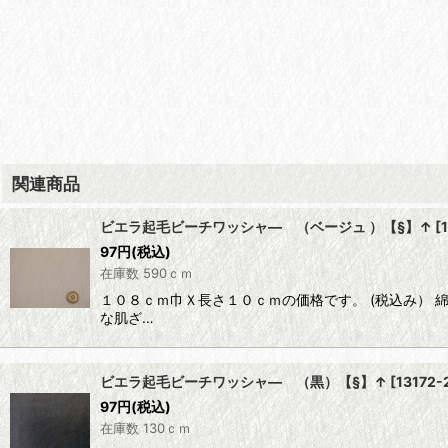
関連商品
ビエラ起毛ビーチワッシャ― （ベージュ ）【§】↑
[
97
円
(税込)
在庫数 590ｃｍ
１０８ｃｍ巾Ｘ長さ１０ｃｍの価格です。 (税込み） 
な肌ざ…
ビエラ起毛ビーチワッシャ― （黒）【§】↑
[
13172-
97
円
(税込)
在庫数 130ｃｍ