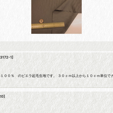
13172-1
]
綿１００％ のビエラ起毛生地です。 ３０ｃｍ以上から１０ｃｍ単位で
20
]