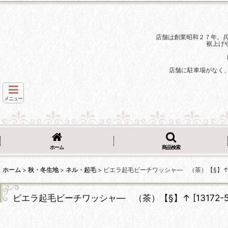
店舗は創業昭和２７年。
裾上げ
店舗に駐車場がなく
メニュー
ホーム
商品検索
ホーム
>
秋・冬生地
>
ネル・起毛
>
ビエラ起毛ビーチワッシャ― （茶）【§】
ビエラ起毛ビーチワッシャ― （茶）【§】↑
[
13172-