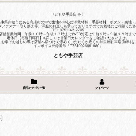
〈ともや手芸店HP〉
兵庫県赤穂市にある商店街の中で生地を中心に洋裁材料・手芸材料・ボタン・裏地・
やファスナー取り換え等、洋服のお直しも承っておりますのでお気軽にご相談くださ
TEL 0791-42-2705
店舗営業時間 午前１０時～午後１７時まで(WEB対応は午前９時～午後１８時まで
定休日【毎週日曜日】※詳しくは営業日カレンダーをご確認くださいませ。
、お車でお越しの際は店舗へ横づけで停めていただくか近くの加里屋駐車場(無料)を
インボイス登録番号「T7810026691880」
ともや手芸店
商品カテゴリ一覧
マイページ
↑
5
]