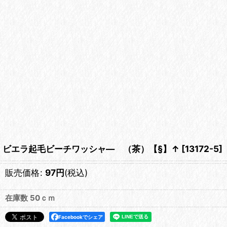
ビエラ起毛ビーチワッシャ― （茶）【§】↑
[
13172-5
]
販売価格
:
97
円
(税込)
在庫数 50ｃｍ
Facebookでシェア