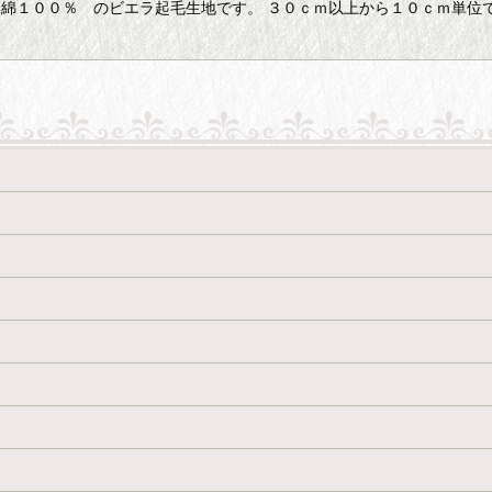
 綿１００％ のビエラ起毛生地です。 ３０ｃｍ以上から１０ｃｍ単位