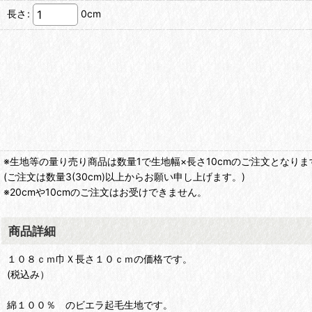
長さ
:
0cm
※生地等の量り売り商品は数量1で生地幅×長さ10cmのご注文となりま
(ご注文は数量3(30cm)以上からお願い申し上げます。)
※20cmや10cmのご注文はお受けできません。
商品詳細
１０８ｃｍ巾Ｘ長さ１０ｃｍの価格です。
(税込み）
綿１００％ のビエラ起毛生地です。