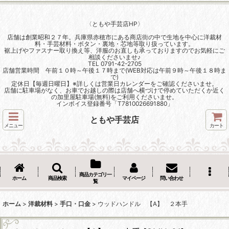
〈ともや手芸店HP〉
店舗は創業昭和２７年。兵庫県赤穂市にある商店街の中で生地を中心に洋裁材
料・手芸材料・ボタン・裏地・芯地等取り扱っています。
裾上げやファスナー取り換え等、洋服のお直しも承っておりますのでお気軽にご
相談くださいませ♪
TEL 0791-42-2705
店舗営業時間 午前１０時～午後１７時まで(WEB対応は午前９時～午後１８時ま
で)
定休日【毎週日曜日】※詳しくは営業日カレンダーをご確認くださいませ。
店舗に駐車場がなく、お車でお越しの際は店舗へ横づけで停めていただくか近く
の加里屋駐車場(無料)をご利用くださいませ。
インボイス登録番号「T7810026691880」
ともや手芸店
メニュー
カート
商品カテゴリ一
ホーム
商品検索
マイページ
問い合わせ
覧
ホーム
>
洋裁材料
>
手口・口金
>
ウッドハンドル 【A】 ２本手