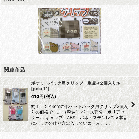
関連商品
ポケットバック用クリップ 単品≪2個入り≫
[
poke11
]
410
円
(税込)
約１．２×8cmのポケットバック用クリップ2個入
りの価格です。 （税込） ベース部分：ポリアセ
タール キャップ：ABS バネ：ステンレス ※本品
にバックの作り方は入っていません。 …