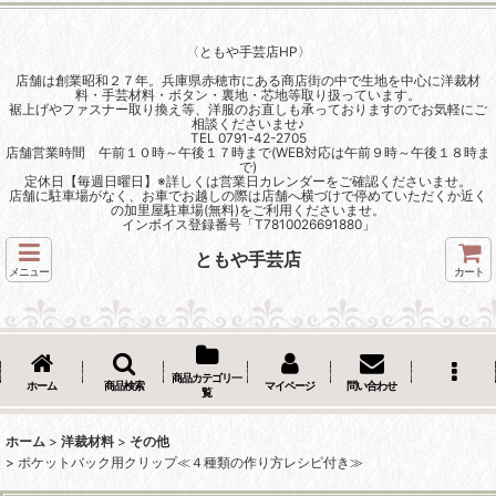
〈ともや手芸店HP〉
店舗は創業昭和２７年。兵庫県赤穂市にある商店街の中で生地を中心に洋裁材
料・手芸材料・ボタン・裏地・芯地等取り扱っています。
裾上げやファスナー取り換え等、洋服のお直しも承っておりますのでお気軽にご
相談くださいませ♪
TEL 0791-42-2705
店舗営業時間 午前１０時～午後１７時まで(WEB対応は午前９時～午後１８時ま
で)
定休日【毎週日曜日】※詳しくは営業日カレンダーをご確認くださいませ。
店舗に駐車場がなく、お車でお越しの際は店舗へ横づけで停めていただくか近く
の加里屋駐車場(無料)をご利用くださいませ。
インボイス登録番号「T7810026691880」
ともや手芸店
メニュー
カート
商品カテゴリ一
ホーム
商品検索
マイページ
問い合わせ
覧
ホーム
>
洋裁材料
>
その他
>
ポケットバック用クリップ≪４種類の作り方レシピ付き≫