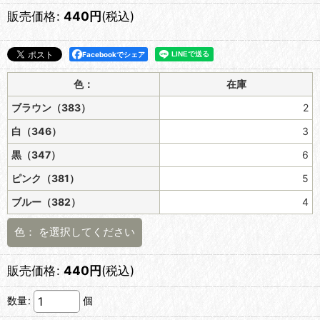
販売価格
:
440
円
(税込)
Facebookでシェア
色：
在庫
ブラウン（383）
2
白（346）
3
黒（347）
6
ピンク（381）
5
ブルー（382）
4
色：
を選択してください
販売価格
:
440
円
(税込)
数量
:
個