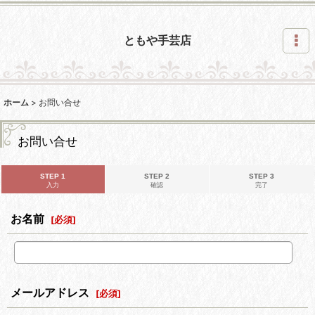
ともや手芸店
ホーム
>
お問い合せ
お問い合せ
STEP 1
STEP 2
STEP 3
入力
確認
完了
お名前
[
必須
]
メールアドレス
[
必須
]