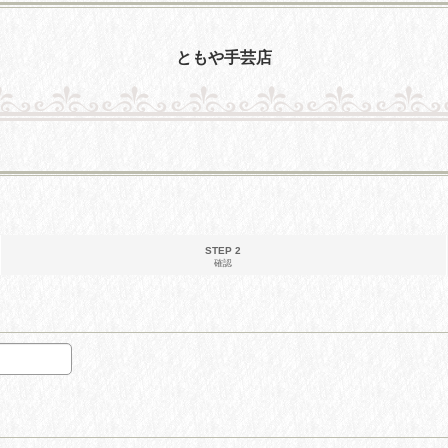
ともや手芸店
STEP 2
確認