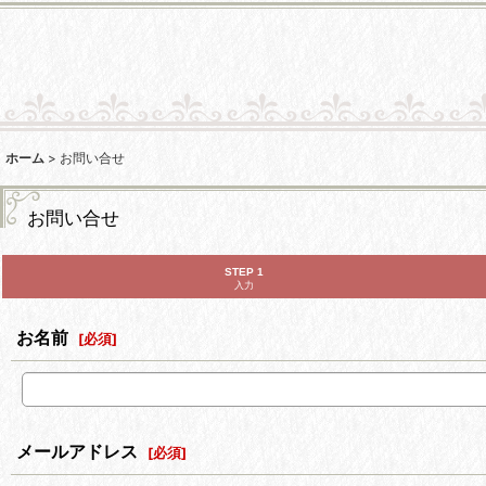
ホーム
>
お問い合せ
お問い合せ
STEP 1
入力
お名前
[
必須
]
メールアドレス
[
必須
]