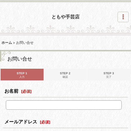
ともや手芸店
ホーム
>
お問い合せ
お問い合せ
STEP 1
STEP 2
STEP 3
入力
確認
完了
お名前
[
必須
]
メールアドレス
[
必須
]